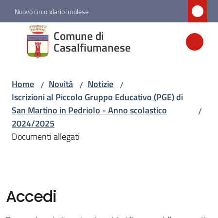
Vai al contenuto
Vai alla navigazione
Vai al footer
Nuovo circondario imolese
Comune di
Comune di
Casalfiumanese
Casalfiumanese
Home
Novità
Notizie
/
/
/
Amministrazione
Iscrizioni al Piccolo Gruppo Educativo (PGE) di
San Martino in Pedriolo - Anno scolastico
/
Novità
2024/2025
Menu selezionato
Documenti allegati
Servizi
Vivere
Accedi
Casalfiumanese