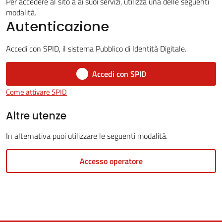
Per accedere al sito a ai suoi servizi, utilizza una delle seguenti
modalità.
Autenticazione
5x1000
Accedi con SPID, il sistema Pubblico di Identità Digitale.
Servizi
Accedi con SPID
on-
Come attivare SPID
line
Altre utenze
Tutti
In alternativa puoi utilizzare le seguenti modalità.
gli
argomenti
Accesso operatore