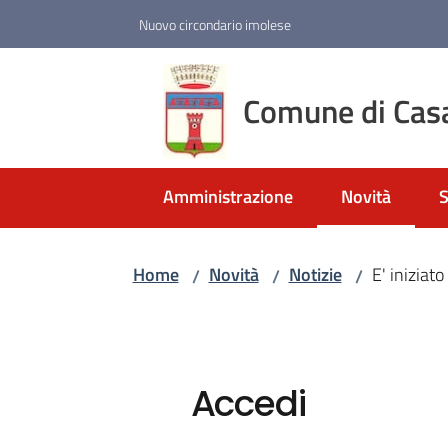
Vai al contenuto
Vai alla navigazione
Vai al footer
Nuovo circondario imolese
Comune di Cas
Amministrazione
Novità
S
Menu selezio
Home
Novità
Notizie
E' iniziat
/
/
/
Accedi