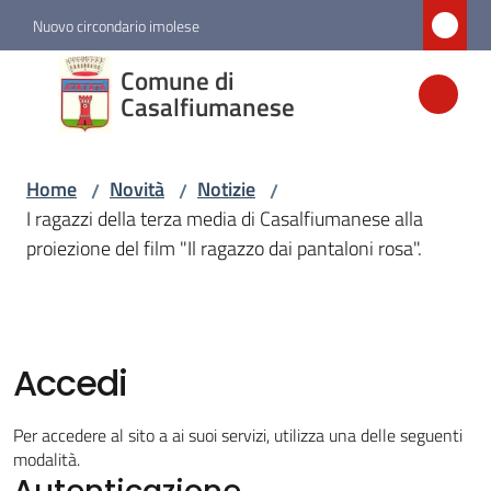
Vai al contenuto
Vai alla navigazione
Vai al footer
Nuovo circondario imolese
Comune di
Comune di
Casalfiumanese
Casalfiumanese
Home
Novità
Notizie
/
/
/
Amministrazione
I ragazzi della terza media di Casalfiumanese alla
proiezione del film "Il ragazzo dai pantaloni rosa".
Novità
Menu selezionato
Servizi
Accedi
Vivere
Per accedere al sito a ai suoi servizi, utilizza una delle seguenti
Casalfiumanese
modalità.
Autenticazione