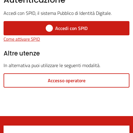
Accedi con SPID, il sistema Pubblico di Identità Digitale.
5x1000
Accedi con SPID
Come attivare SPID
Servizi
on-
Altre utenze
line
In alternativa puoi utilizzare le seguenti modalità.
Tutti
Accesso operatore
gli
argomenti