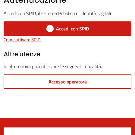
Accedi con SPID, il sistema Pubblico di Identità Digitale.
5x1000
Accedi con SPID
Come attivare SPID
Servizi
on-
Altre utenze
line
In alternativa puoi utilizzare le seguenti modalità.
Tutti
Accesso operatore
gli
argomenti