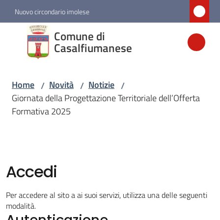
Vai al contenuto
Vai alla navigazione
Vai al footer
Nuovo circondario imolese
Comune di
Comune di
Casalfiumanese
Casalfiumanese
Home
Novità
Notizie
/
/
/
Amministrazione
Giornata della Progettazione Territoriale dell’Offerta
Formativa 2025
Novità
Menu selezionato
Servizi
Accedi
Vivere
Per accedere al sito a ai suoi servizi, utilizza una delle seguenti
Casalfiumanese
modalità.
Autenticazione