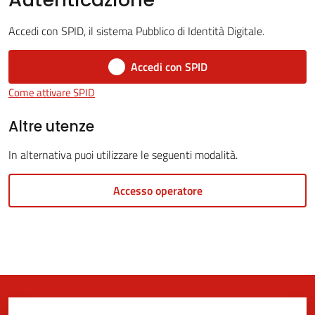
Accedi con SPID, il sistema Pubblico di Identità Digitale.
5x1000
Accedi con SPID
Come attivare SPID
Servizi
on-
Altre utenze
line
In alternativa puoi utilizzare le seguenti modalità.
Tutti
Accesso operatore
gli
argomenti