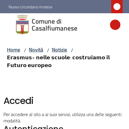
Vai al contenuto
Vai alla navigazione
Vai al footer
Nuovo circondario imolese
Comune di
Comune di
Casalfiumanese
Casalfiumanese
Home
Novità
Notizie
/
/
/
Amministrazione
𝗘𝗿𝗮𝘀𝗺𝘂𝘀+ 𝗻𝗲𝗹𝗹𝗲 𝘀𝗰𝘂𝗼𝗹𝗲: 𝗰𝗼𝘀𝘁𝗿𝘂𝗶𝗮𝗺𝗼 𝗶𝗹
𝗙𝘂𝘁𝘂𝗿𝗼 𝗲𝘂𝗿𝗼𝗽𝗲𝗼
Novità
Menu selezionato
Servizi
Accedi
Vivere
Per accedere al sito a ai suoi servizi, utilizza una delle seguenti
Casalfiumanese
modalità.
Autenticazione