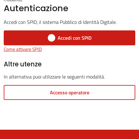
Autenticazione
Accedi con SPID, il sistema Pubblico di Identità Digitale.
5x1000
Accedi con SPID
Servizi
Come attivare SPID
on-
line
Altre utenze
In alternativa puoi utilizzare le seguenti modalità.
Tutti
gli
Accesso operatore
argomenti