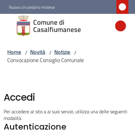
Vai al contenuto
Vai alla navigazione
Vai al footer
Nuovo circondario imolese
Comune di
Comune di
Casalfiumanese
Casalfiumanese
Home
Novità
Notizie
/
/
/
Amministrazione
Convocazione Consiglio Comunale
Novità
Menu selezionato
Accedi
Servizi
Per accedere al sito a ai suoi servizi, utilizza una delle seguenti
Vivere
modalità.
Casalfiumanese
Autenticazione