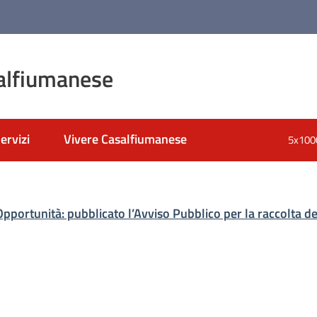
alfiumanese
ervizi
Vivere Casalfiumanese
5x100
nato
Opportunità: pubblicato l’Avviso Pubblico per la raccolta d