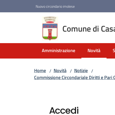
Vai al contenuto
Vai alla navigazione
Vai al footer
Nuovo circondario imolese
Comune di Cas
Amministrazione
Novità
S
Menu selezio
Home
Novità
Notizie
/
/
/
Commissione Circondariale Diritti e Pari 
Accedi