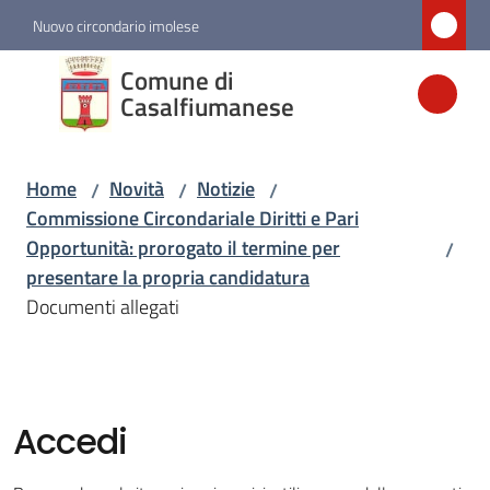
Vai al contenuto
Vai alla navigazione
Vai al footer
Nuovo circondario imolese
Comune di
Comune di
Casalfiumanese
Casalfiumanese
Home
Novità
Notizie
/
/
/
Amministrazione
Commissione Circondariale Diritti e Pari
Opportunità: prorogato il termine per
/
Novità
presentare la propria candidatura
Menu selezionato
Documenti allegati
Servizi
Vivere
Accedi
Casalfiumanese