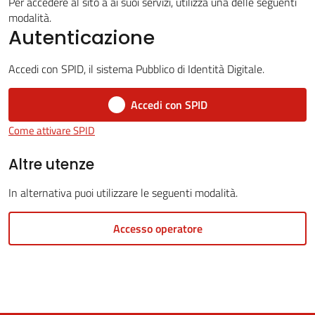
Per accedere al sito a ai suoi servizi, utilizza una delle seguenti
modalità.
Autenticazione
5x1000
Accedi con SPID, il sistema Pubblico di Identità Digitale.
Servizi
Accedi con SPID
on-
Come attivare SPID
line
Altre utenze
Tutti
In alternativa puoi utilizzare le seguenti modalità.
gli
argomenti
Accesso operatore