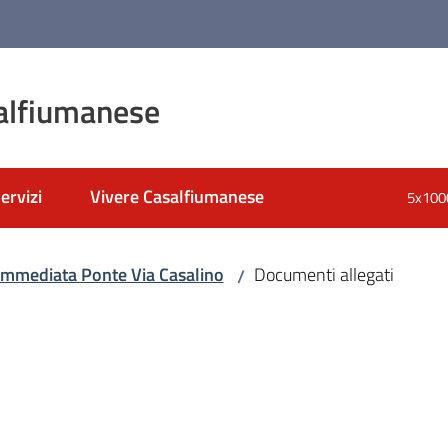
alfiumanese
ervizi
Vivere Casalfiumanese
5x100
nato
immediata Ponte Via Casalino
Documenti allegati
/