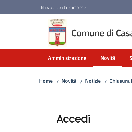
Vai al contenuto
Vai alla navigazione
Vai al footer
Nuovo circondario imolese
Comune di Cas
Amministrazione
Novità
S
Menu selezio
Home
Novità
Notizie
Chiusura 
/
/
/
Accedi