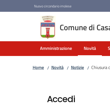
Vai al contenuto
Vai alla navigazione
Vai al footer
Nuovo circondario imolese
Comune di Cas
Amministrazione
Novità
S
Menu selezio
Home
Novità
Notizie
Chiusura d
/
/
/
Accedi