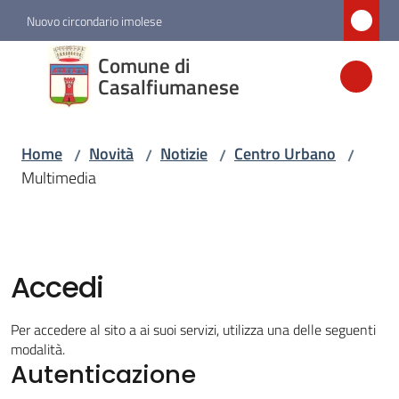
Vai al contenuto
Vai alla navigazione
Vai al footer
Nuovo circondario imolese
Comune di
Comune di
Casalfiumanese
Casalfiumanese
Home
Novità
Notizie
Centro Urbano
/
/
/
/
Amministrazione
Multimedia
Novità
Menu selezionato
Accedi
Servizi
Per accedere al sito a ai suoi servizi, utilizza una delle seguenti
Vivere
modalità.
Casalfiumanese
Autenticazione