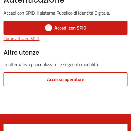
Accedi con SPID, il sistema Pubblico di Identità Digitale.
5x1000
Accedi con SPID
Come attivare SPID
Servizi
on-
Altre utenze
line
In alternativa puoi utilizzare le seguenti modalità.
Tutti
Accesso operatore
gli
argomenti