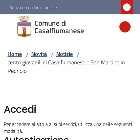
Vai al contenuto
Vai alla navigazione
Vai al footer
Nuovo circondario imolese
Comune di
Comune di
Casalfiumanese
Casalfiumanese
Home
Novità
Notizie
/
/
/
Amministrazione
centri giovanili di Casalfiumanese e San Martino in
Pedriolo
Novità
Menu selezionato
Servizi
Accedi
Vivere
Per accedere al sito a ai suoi servizi, utilizza una delle seguenti
Casalfiumanese
modalità.
Autenticazione