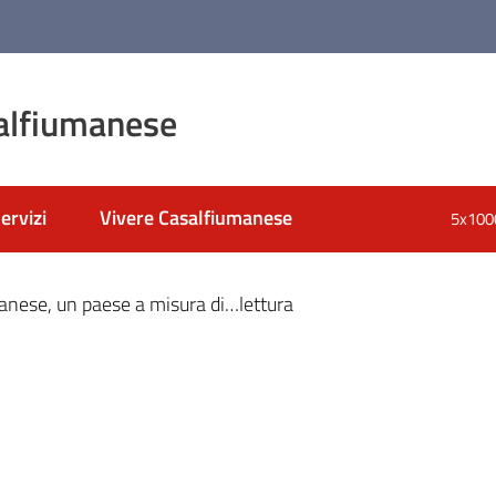
alfiumanese
ervizi
Vivere Casalfiumanese
5x100
nato
anese, un paese a misura di…lettura