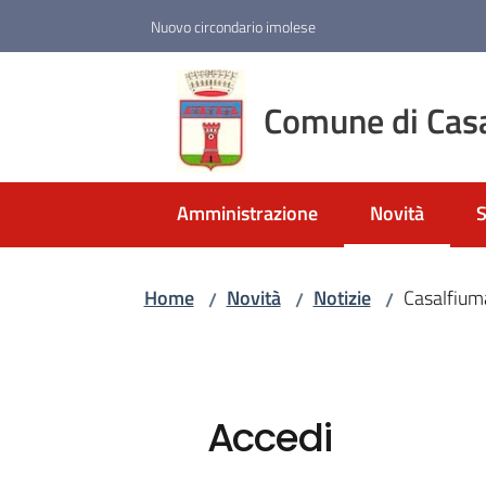
Vai al contenuto
Vai alla navigazione
Vai al footer
Nuovo circondario imolese
Comune di Cas
Amministrazione
Novità
S
Menu selezio
Home
Novità
Notizie
Casalfium
/
/
/
Accedi