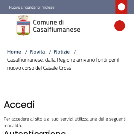
Vai al contenuto
Vai alla navigazione
Vai al footer
Nuovo circondario imolese
Comune di
Comune di
Casalfiumanese
Casalfiumanese
Home
Novità
Notizie
/
/
/
Amministrazione
Casalfiumanese, dalla Regione arrivano fondi per il
nuovo corso del Casale Cross
Novità
Menu selezionato
Servizi
Accedi
Vivere
Per accedere al sito a ai suoi servizi, utilizza una delle seguenti
Casalfiumanese
modalità.
Autenticazione