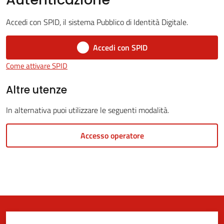
Accedi con SPID, il sistema Pubblico di Identità Digitale.
5x1000
Accedi con SPID
Come attivare SPID
Servizi
on-
Altre utenze
line
In alternativa puoi utilizzare le seguenti modalità.
Tutti
Accesso operatore
gli
argomenti