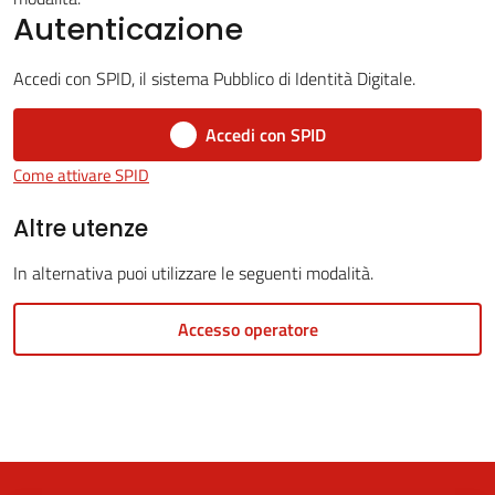
Autenticazione
Accedi con SPID, il sistema Pubblico di Identità Digitale.
5x1000
Accedi con SPID
Servizi
Come attivare SPID
on-
line
Altre utenze
In alternativa puoi utilizzare le seguenti modalità.
Tutti
gli
Accesso operatore
argomenti