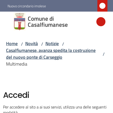
Vai al contenuto
Vai alla navigazione
Vai al footer
Nuovo circondario imolese
Comune di
Comune di
Casalfiumanese
Casalfiumanese
Home
Novità
Notizie
/
/
/
Amministrazione
Casalfiumanese, avanza spedita la costruzione
/
del nuovo ponte di Carseggio
Novità
Multimedia
Menu selezionato
Servizi
Accedi
Vivere
Casalfiumanese
Per accedere al sito a ai suoi servizi, utilizza una delle seguenti
modalità.