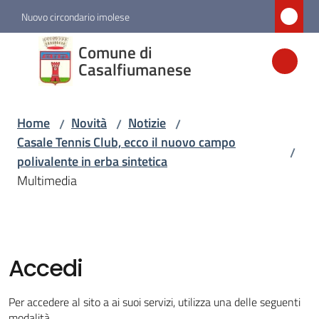
Vai al contenuto
Vai alla navigazione
Vai al footer
Nuovo circondario imolese
Comune di
Comune di
Casalfiumanese
Casalfiumanese
Home
Novità
Notizie
/
/
/
Amministrazione
Casale Tennis Club, ecco il nuovo campo
/
polivalente in erba sintetica
Novità
Multimedia
Menu selezionato
Servizi
Accedi
Vivere
Casalfiumanese
Per accedere al sito a ai suoi servizi, utilizza una delle seguenti
modalità.