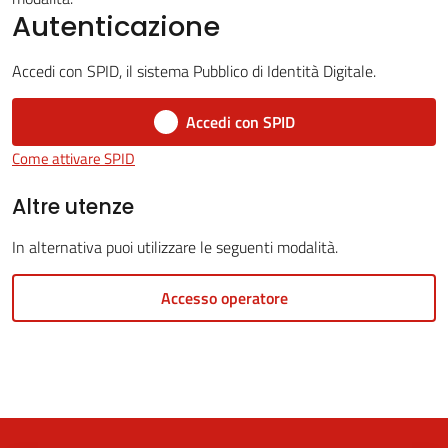
Autenticazione
Accedi con SPID, il sistema Pubblico di Identità Digitale.
5x1000
Accedi con SPID
Servizi
Come attivare SPID
on-
line
Altre utenze
In alternativa puoi utilizzare le seguenti modalità.
Tutti
gli
Accesso operatore
argomenti