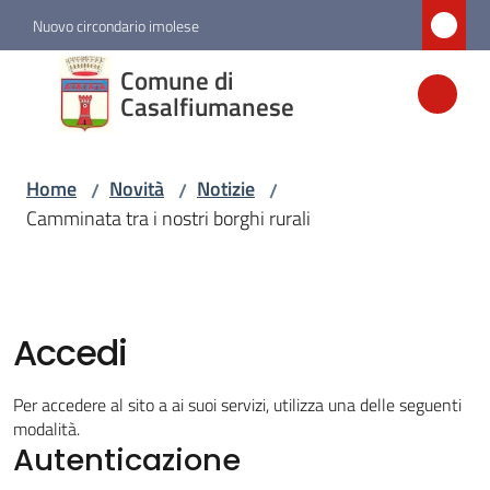
Vai al contenuto
Vai alla navigazione
Vai al footer
Nuovo circondario imolese
Comune di
Comune di
Casalfiumanese
Casalfiumanese
Home
Novità
Notizie
/
/
/
Amministrazione
Camminata tra i nostri borghi rurali
Novità
Menu selezionato
Accedi
Servizi
Per accedere al sito a ai suoi servizi, utilizza una delle seguenti
Vivere
modalità.
Casalfiumanese
Autenticazione