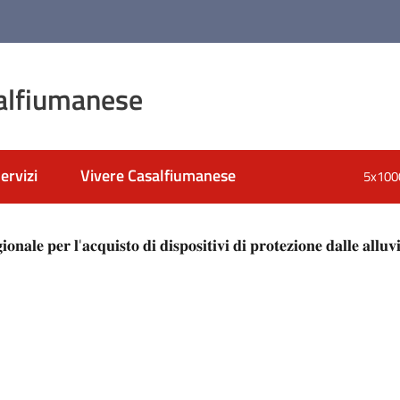
alfiumanese
ervizi
Vivere Casalfiumanese
5x100
nato
𝐨𝐧𝐚𝐥𝐞 𝐩𝐞𝐫 𝐥'𝐚𝐜𝐪𝐮𝐢𝐬𝐭𝐨 𝐝𝐢 𝐝𝐢𝐬𝐩𝐨𝐬𝐢𝐭𝐢𝐯𝐢 𝐝𝐢 𝐩𝐫𝐨𝐭𝐞𝐳𝐢𝐨𝐧𝐞 𝐝𝐚𝐥𝐥𝐞 𝐚𝐥𝐥𝐮𝐯