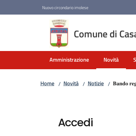
Vai al contenuto
Vai alla navigazione
Vai al footer
Nuovo circondario imolese
Comune di Cas
Amministrazione
Novità
S
Menu selezio
Home
Novità
Notizie
𝐁𝐚𝐧𝐝𝐨 𝐫𝐞𝐠𝐢
/
/
/
Accedi