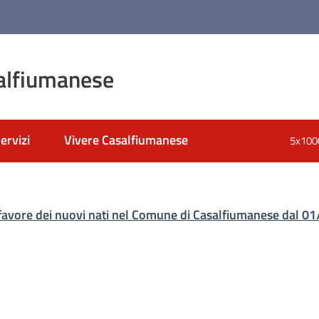
alfiumanese
ervizi
Vivere Casalfiumanese
5x100
nato
a favore dei nuovi nati nel Comune di Casalfiumanese dal