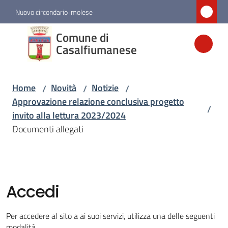
Vai al contenuto
Vai alla navigazione
Vai al footer
Nuovo circondario imolese
Comune di
Comune di
Casalfiumanese
Casalfiumanese
Home
Novità
Notizie
/
/
/
Amministrazione
Approvazione relazione conclusiva progetto
/
invito alla lettura 2023/2024
Novità
Documenti allegati
Menu selezionato
Servizi
Accedi
Vivere
Casalfiumanese
Per accedere al sito a ai suoi servizi, utilizza una delle seguenti
modalità.