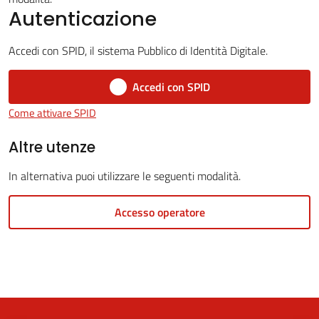
Autenticazione
Accedi con SPID, il sistema Pubblico di Identità Digitale.
5x1000
Accedi con SPID
Servizi
Come attivare SPID
on-
line
Altre utenze
In alternativa puoi utilizzare le seguenti modalità.
Tutti
gli
Accesso operatore
argomenti