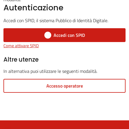
Autenticazione
Accedi con SPID, il sistema Pubblico di Identità Digitale.
5x1000
Accedi con SPID
Servizi
Come attivare SPID
on-
line
Altre utenze
In alternativa puoi utilizzare le seguenti modalità.
Tutti
gli
Accesso operatore
argomenti