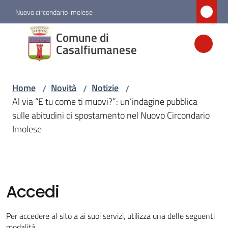
Vai al contenuto
Vai alla navigazione
Vai al footer
Nuovo circondario imolese
Comune di
Comune di
Casalfiumanese
Casalfiumanese
Home
Novità
Notizie
/
/
/
Amministrazione
Al via “E tu come ti muovi?”: un’indagine pubblica
sulle abitudini di spostamento nel Nuovo Circondario
Novità
Imolese
Menu selezionato
Servizi
Accedi
Vivere
Casalfiumanese
Per accedere al sito a ai suoi servizi, utilizza una delle seguenti
modalità.