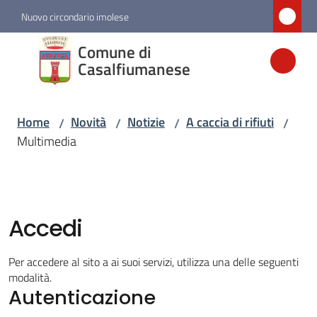
Vai al contenuto
Vai alla navigazione
Vai al footer
Nuovo circondario imolese
Comune di
Comune di
Casalfiumanese
Casalfiumanese
Home
Novità
Notizie
A caccia di rifiuti
/
/
/
/
Amministrazione
Multimedia
Novità
Menu selezionato
Accedi
Servizi
Per accedere al sito a ai suoi servizi, utilizza una delle seguenti
Vivere
modalità.
Casalfiumanese
Autenticazione