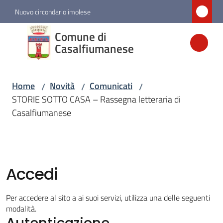
Vai al contenuto
Vai alla navigazione
Vai al footer
Nuovo circondario imolese
Comune di
Comune di
Casalfiumanese
Casalfiumanese
Home
Novità
Comunicati
/
/
/
Amministrazione
STORIE SOTTO CASA – Rassegna letteraria di
Casalfiumanese
Novità
Menu selezionato
Servizi
Accedi
Vivere
Per accedere al sito a ai suoi servizi, utilizza una delle seguenti
Casalfiumanese
modalità.
Autenticazione