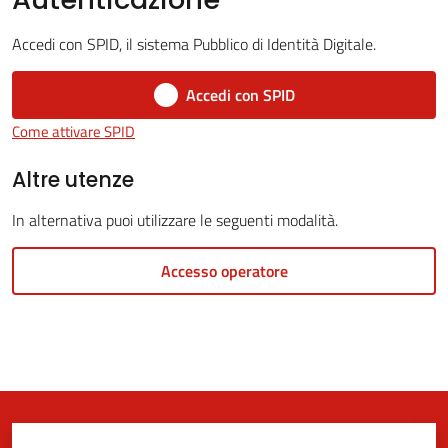
Accedi con SPID, il sistema Pubblico di Identità Digitale.
5x1000
Accedi con SPID
Come attivare SPID
Servizi
on-
Altre utenze
line
In alternativa puoi utilizzare le seguenti modalità.
Tutti
Accesso operatore
gli
argomenti