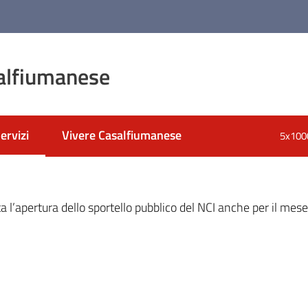
alfiumanese
ervizi
Vivere Casalfiumanese
5x100
nato
enu selezionato
a l’apertura dello sportello pubblico del NCI anche per il me