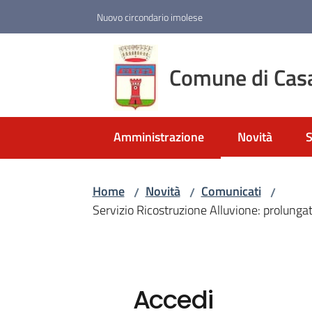
Vai al contenuto
Vai alla navigazione
Vai al footer
Nuovo circondario imolese
Comune di Cas
Amministrazione
Novità
S
Menu selezio
M
Home
Novità
Comunicati
/
/
/
Servizio Ricostruzione Alluvione: prolungat
Accedi