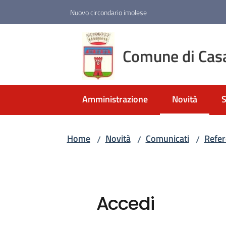
Vai al contenuto
Vai alla navigazione
Vai al footer
Nuovo circondario imolese
Comune di Cas
Amministrazione
Novità
S
Menu selezio
Home
Novità
Comunicati
Refer
/
/
/
Accedi