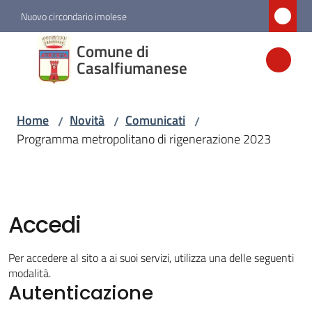
Vai al contenuto
Vai alla navigazione
Vai al footer
Nuovo circondario imolese
Comune di
Comune di
Casalfiumanese
Casalfiumanese
Home
Novità
Comunicati
/
/
/
Amministrazione
Programma metropolitano di rigenerazione 2023
Novità
Menu selezionato
Accedi
Servizi
Per accedere al sito a ai suoi servizi, utilizza una delle seguenti
Vivere
modalità.
Casalfiumanese
Autenticazione