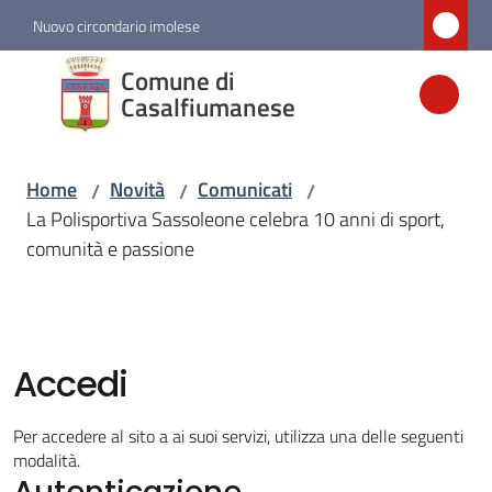
Vai al contenuto
Vai alla navigazione
Vai al footer
Nuovo circondario imolese
Comune di
Comune di
Casalfiumanese
Casalfiumanese
Home
Novità
Comunicati
/
/
/
Amministrazione
La Polisportiva Sassoleone celebra 10 anni di sport,
comunità e passione
Novità
Menu selezionato
Servizi
Accedi
Vivere
Per accedere al sito a ai suoi servizi, utilizza una delle seguenti
Casalfiumanese
modalità.
Autenticazione