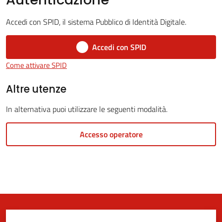
Accedi con SPID, il sistema Pubblico di Identità Digitale.
5x1000
Accedi con SPID
Come attivare SPID
Servizi
on-
Altre utenze
line
In alternativa puoi utilizzare le seguenti modalità.
Tutti
Accesso operatore
gli
argomenti