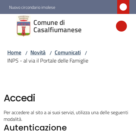
Vai al contenuto
Vai alla navigazione
Vai al footer
Nuovo circondario imolese
Comune di
Comune di
Casalfiumanese
Casalfiumanese
Home
Novità
Comunicati
/
/
/
Amministrazione
INPS - al via il Portale delle Famiglie
Novità
Menu selezionato
Accedi
Servizi
Per accedere al sito a ai suoi servizi, utilizza una delle seguenti
Vivere
modalità.
Casalfiumanese
Autenticazione