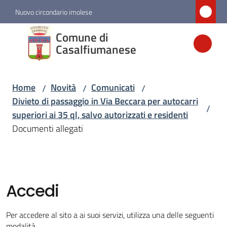
Vai al contenuto
Vai alla navigazione
Vai al footer
Nuovo circondario imolese
Comune di
Comune di
Casalfiumanese
Casalfiumanese
Home
Novità
Comunicati
/
/
/
Amministrazione
Divieto di passaggio in Via Beccara per autocarri
/
superiori ai 35 ql, salvo autorizzati e residenti
Novità
Documenti allegati
Menu selezionato
Servizi
Accedi
Vivere
Casalfiumanese
Per accedere al sito a ai suoi servizi, utilizza una delle seguenti
modalità.