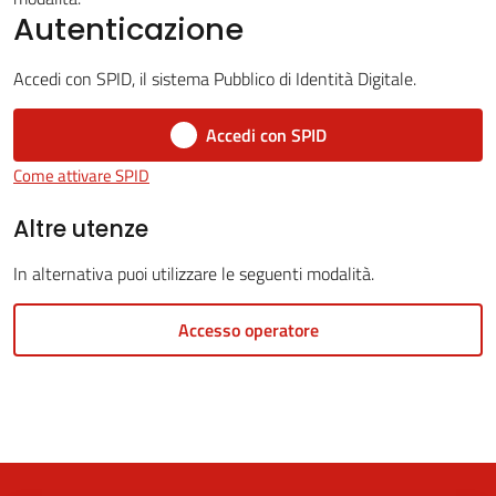
Autenticazione
Accedi con SPID, il sistema Pubblico di Identità Digitale.
5x1000
Accedi con SPID
Servizi
Come attivare SPID
on-
line
Altre utenze
In alternativa puoi utilizzare le seguenti modalità.
Tutti
gli
Accesso operatore
argomenti