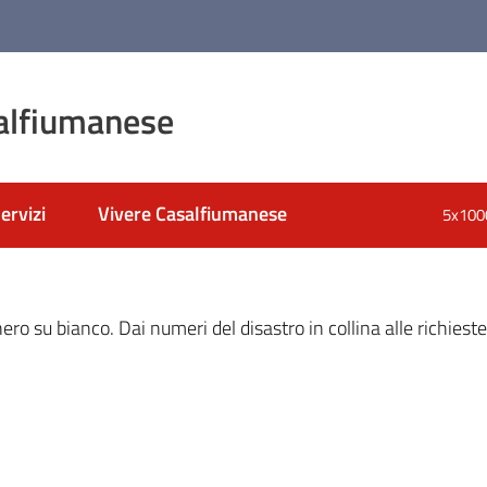
alfiumanese
ervizi
Vivere Casalfiumanese
5x100
nato
 nero su bianco. Dai numeri del disastro in collina alle richiest