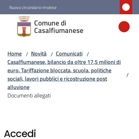
Vai al contenuto
Vai alla navigazione
Vai al footer
Nuovo circondario imolese
Comune di
Comune di
Casalfiumanese
Casalfiumanese
Home
Novità
Comunicati
/
/
/
Amministrazione
Casalfiumanese, bilancio da oltre 17,5 milioni di
euro. Tariffazione bloccata, scuola, politiche
/
Novità
sociali, lavori pubblici e ricostruzione post
Menu selezionato
alluvione
Documenti allegati
Servizi
Vivere
Casalfiumanese
Accedi