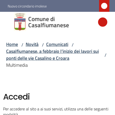
Vai al contenuto
Vai alla navigazione
Vai al footer
Nuovo circondario imolese
Comune di
Comune di
Casalfiumanese
Casalfiumanese
Home
Novità
Comunicati
/
/
/
Amministrazione
Casalfiumanese, a febbraio l’inizio dei lavori sui
/
ponti delle vie Casalino e Croara
Novità
Multimedia
Menu selezionato
Servizi
Accedi
Vivere
Casalfiumanese
Per accedere al sito a ai suoi servizi, utilizza una delle seguenti
modalità.