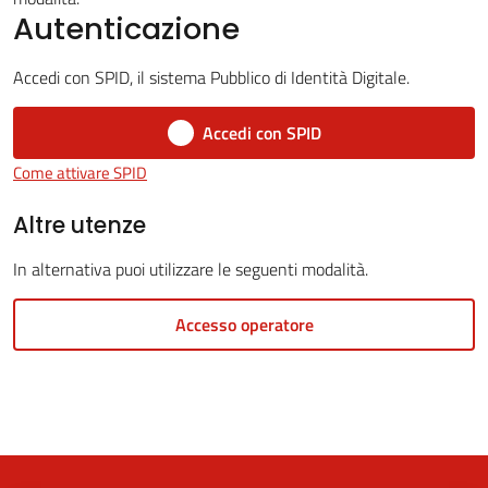
Autenticazione
Accedi con SPID, il sistema Pubblico di Identità Digitale.
5x1000
Accedi con SPID
Servizi
Come attivare SPID
on-
line
Altre utenze
In alternativa puoi utilizzare le seguenti modalità.
Tutti
gli
Accesso operatore
argomenti