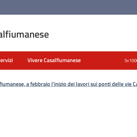
alfiumanese
ervizi
Vivere Casalfiumanese
5x100
nato
fiumanese, a febbraio l’inizio dei lavori sui ponti delle vie 