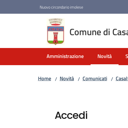
Vai al contenuto
Vai alla navigazione
Vai al footer
Nuovo circondario imolese
Comune di Cas
Amministrazione
Novità
S
Menu selezio
Home
Novità
Comunicati
Casal
/
/
/
Accedi