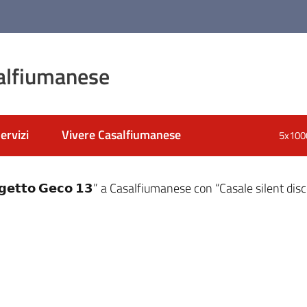
alfiumanese
ervizi
Vivere Casalfiumanese
5x100
nato
𝗴𝗲𝘁𝘁𝗼 𝗚𝗲𝗰𝗼 𝟭𝟯” a Casalfiumanese con “Casale silent dis