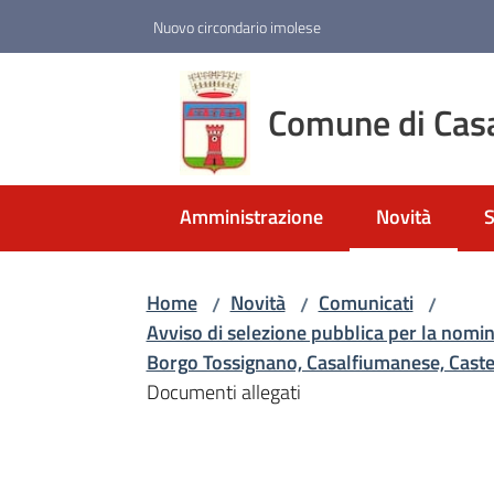
Vai al contenuto
Vai alla navigazione
Vai al footer
Nuovo circondario imolese
Comune di Cas
Amministrazione
Novità
S
Menu selezio
Home
Novità
Comunicati
/
/
/
Avviso di selezione pubblica per la nomin
Borgo Tossignano, Casalfiumanese, Castel
Documenti allegati