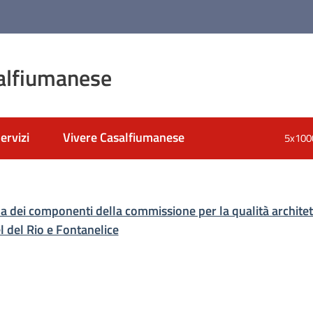
alfiumanese
ervizi
Vivere Casalfiumanese
5x100
nato
a dei componenti della commissione per la qualità architett
 del Rio e Fontanelice