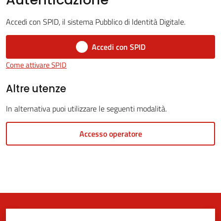
Accedi con SPID, il sistema Pubblico di Identità Digitale.
5x1000
Accedi con SPID
Come attivare SPID
Servizi
on-
Altre utenze
line
In alternativa puoi utilizzare le seguenti modalità.
Tutti
Accesso operatore
gli
argomenti