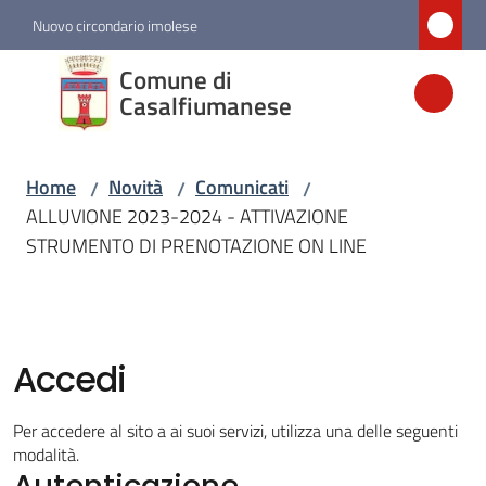
Vai al contenuto
Vai alla navigazione
Vai al footer
Nuovo circondario imolese
Comune di
Comune di
Casalfiumanese
Casalfiumanese
Home
Novità
Comunicati
/
/
/
Amministrazione
ALLUVIONE 2023-2024 - ATTIVAZIONE
STRUMENTO DI PRENOTAZIONE ON LINE
Novità
Menu selezionato
Servizi
Accedi
Vivere
Per accedere al sito a ai suoi servizi, utilizza una delle seguenti
Casalfiumanese
modalità.
Autenticazione