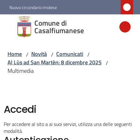
Vai al contenuto
Vai alla navigazione
Vai al footer
Nuovo circondario imolese
Comune di
Comune di
Casalfiumanese
Casalfiumanese
Home
Novità
Comunicati
/
/
/
Amministrazione
Al Lùs ad San Martèn: 8 dicembre 2025
/
Multimedia
Novità
Menu selezionato
Servizi
Accedi
Vivere
Per accedere al sito a ai suoi servizi, utilizza una delle seguenti
Casalfiumanese
modalità.
Autenticazione