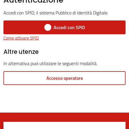
Accedi con SPID, il sistema Pubblico di Identità Digitale.
5x1000
Accedi con SPID
Come attivare SPID
Servizi
on-
Altre utenze
line
In alternativa puoi utilizzare le seguenti modalità.
Tutti
Accesso operatore
gli
argomenti