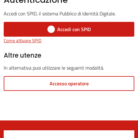
Accedi con SPID, il sistema Pubblico di Identità Digitale.
5x1000
Accedi con SPID
Come attivare SPID
Servizi
on-
Altre utenze
line
In alternativa puoi utilizzare le seguenti modalità.
Tutti
Accesso operatore
gli
argomenti