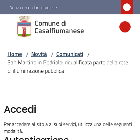
Vai al contenuto
Vai alla navigazione
Vai al footer
Nuovo circondario imolese
Comune di
Comune di
Casalfiumanese
Casalfiumanese
Home
Novità
Comunicati
/
/
/
Amministrazione
San Martino in Pedriolo: riqualificata parte della rete
di illuminazione pubblica
Novità
Menu selezionato
Servizi
Accedi
Vivere
Per accedere al sito a ai suoi servizi, utilizza una delle seguenti
Casalfiumanese
modalità.
Autenticazione