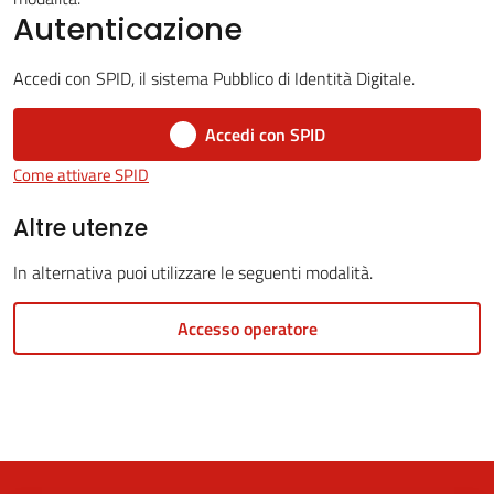
Autenticazione
Accedi con SPID, il sistema Pubblico di Identità Digitale.
5x1000
Accedi con SPID
Servizi
Come attivare SPID
on-
line
Altre utenze
In alternativa puoi utilizzare le seguenti modalità.
Tutti
gli
Accesso operatore
argomenti