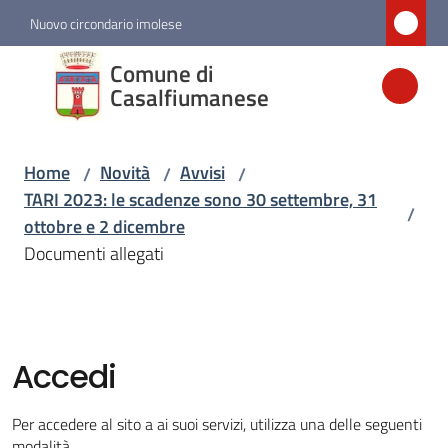
Vai al contenuto
Vai alla navigazione
Vai al footer
Nuovo circondario imolese
Comune di
Comune di
Casalfiumanese
Casalfiumanese
Home
Novità
Avvisi
/
/
/
Amministrazione
TARI 2023: le scadenze sono 30 settembre, 31
/
ottobre e 2 dicembre
Novità
Documenti allegati
Menu selezionato
Servizi
Accedi
Vivere
Casalfiumanese
Per accedere al sito a ai suoi servizi, utilizza una delle seguenti
modalità.