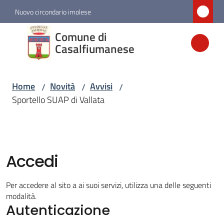
Vai al contenuto
Vai alla navigazione
Vai al footer
Nuovo circondario imolese
Comune di
Comune di
Casalfiumanese
Casalfiumanese
Home
Novità
Avvisi
/
/
/
Amministrazione
Sportello SUAP di Vallata
Novità
Menu selezionato
Accedi
Servizi
Per accedere al sito a ai suoi servizi, utilizza una delle seguenti
Vivere
modalità.
Casalfiumanese
Autenticazione