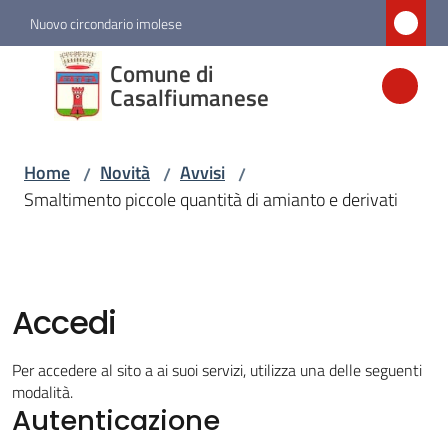
Vai al contenuto
Vai alla navigazione
Vai al footer
Nuovo circondario imolese
Comune di
Comune di
Casalfiumanese
Casalfiumanese
Home
Novità
Avvisi
/
/
/
Amministrazione
Smaltimento piccole quantità di amianto e derivati
Novità
Menu selezionato
Accedi
Servizi
Per accedere al sito a ai suoi servizi, utilizza una delle seguenti
Vivere
modalità.
Casalfiumanese
Autenticazione