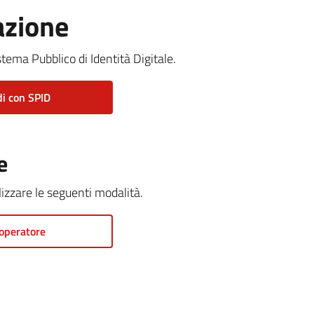
azione
stema Pubblico di Identità Digitale.
i con SPID
e
ilizzare le seguenti modalità.
operatore