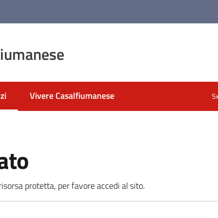
fiumanese
zi
Vivere Casalfiumanese
5
 selezionato
ato
sorsa protetta, per favore accedi al sito.