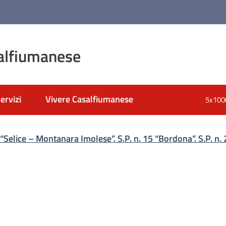
alfiumanese
ervizi
Vivere Casalfiumanese
5x100
nato
 “Selice – Montanara Imolese”. S.P. n. 15 “Bordona”. S.P. n. 