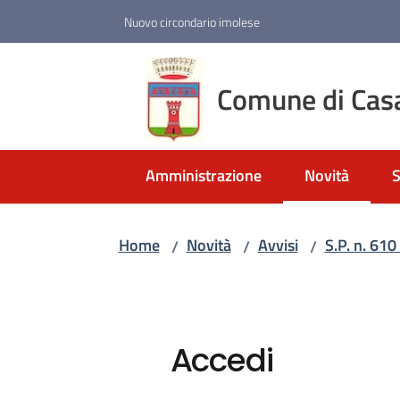
Vai al contenuto
Vai alla navigazione
Vai al footer
Nuovo circondario imolese
Comune di Cas
Amministrazione
Novità
S
Menu selezio
Home
Novità
Avvisi
S.P. n. 610
/
/
/
Accedi