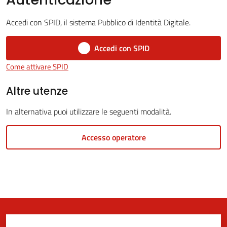
Accedi con SPID, il sistema Pubblico di Identità Digitale.
5x1000
Accedi con SPID
Come attivare SPID
Servizi
on-
Altre utenze
line
In alternativa puoi utilizzare le seguenti modalità.
Tutti
Accesso operatore
gli
argomenti