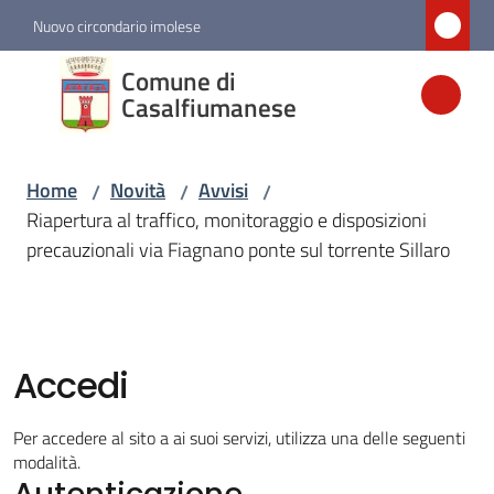
Vai al contenuto
Vai alla navigazione
Vai al footer
Nuovo circondario imolese
Comune di
Comune di
Casalfiumanese
Casalfiumanese
Home
Novità
Avvisi
/
/
/
Amministrazione
Riapertura al traffico, monitoraggio e disposizioni
precauzionali via Fiagnano ponte sul torrente Sillaro
Novità
Menu selezionato
Servizi
Accedi
Vivere
Per accedere al sito a ai suoi servizi, utilizza una delle seguenti
Casalfiumanese
modalità.
Autenticazione