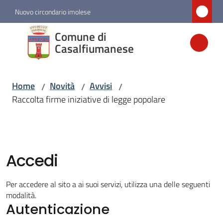
Vai al contenuto
Vai alla navigazione
Vai al footer
Nuovo circondario imolese
Comune di
Comune di
Casalfiumanese
Casalfiumanese
Home
Novità
Avvisi
/
/
/
Amministrazione
Raccolta firme iniziative di legge popolare
Novità
Menu selezionato
Accedi
Servizi
Per accedere al sito a ai suoi servizi, utilizza una delle seguenti
Vivere
modalità.
Casalfiumanese
Autenticazione