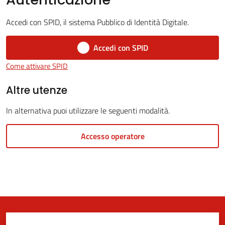
Accedi con SPID, il sistema Pubblico di Identità Digitale.
5x1000
Accedi con SPID
Come attivare SPID
Servizi
on-
Altre utenze
line
In alternativa puoi utilizzare le seguenti modalità.
Tutti
Accesso operatore
gli
argomenti