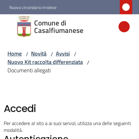
Vai al contenuto
Vai alla navigazione
Vai al footer
Nuovo circondario imolese
Comune di
Comune di
Casalfiumanese
Casalfiumanese
Home
Novità
Avvisi
/
/
/
Amministrazione
Nuovo Kit raccolta differenziata
/
Documenti allegati
Novità
Menu selezionato
Servizi
Accedi
Vivere
Per accedere al sito a ai suoi servizi, utilizza una delle seguenti
Casalfiumanese
modalità.
Autenticazione