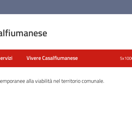
alfiumanese
ervizi
Vivere Casalfiumanese
5x100
nato
emporanee alla viabilità nel territorio comunale.