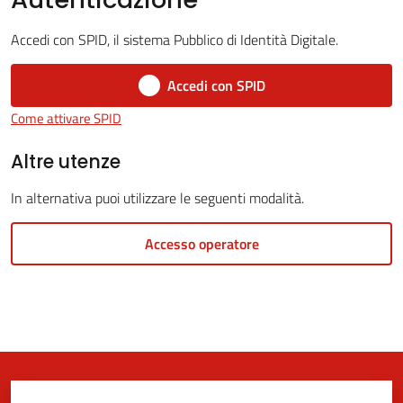
Accedi con SPID, il sistema Pubblico di Identità Digitale.
5x1000
Accedi con SPID
Come attivare SPID
Servizi
on-
Altre utenze
line
In alternativa puoi utilizzare le seguenti modalità.
Tutti
Accesso operatore
gli
argomenti