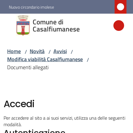
Vai al contenuto
Vai alla navigazione
Vai al footer
Nuovo circondario imolese
Comune di
Comune di
Casalfiumanese
Casalfiumanese
Home
Novità
Avvisi
/
/
/
Amministrazione
Modifica viabilità Casalfiumanese
/
Documenti allegati
Novità
Menu selezionato
Servizi
Accedi
Vivere
Per accedere al sito a ai suoi servizi, utilizza una delle seguenti
Casalfiumanese
modalità.
Autenticazione