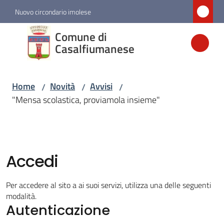
Vai al contenuto
Vai alla navigazione
Vai al footer
Nuovo circondario imolese
Comune di
Comune di
Casalfiumanese
Casalfiumanese
Home
Novità
Avvisi
/
/
/
Amministrazione
"Mensa scolastica, proviamola insieme"
Novità
Menu selezionato
Accedi
Servizi
Per accedere al sito a ai suoi servizi, utilizza una delle seguenti
Vivere
modalità.
Casalfiumanese
Autenticazione